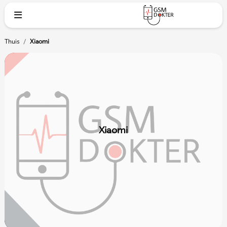
Thuis
/
Xiaomi
Xiaomi