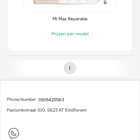
Mi Max Reparatie
Prijzen per model
1
Phone Number
0619425563
Pastoriestraat 100, 5623 AT Eindhoven