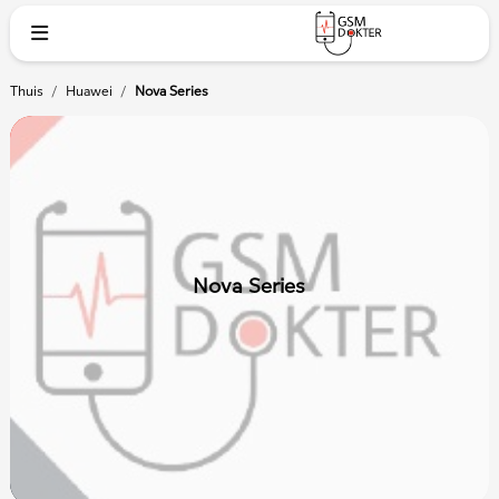
Thuis
/
Huawei
/
Nova Series
Nova Series