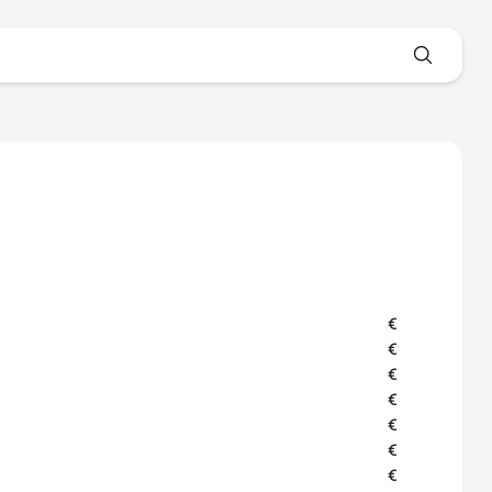
€
€
€
€
€
€
€