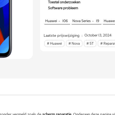
Toestel onderzoeken
Software probleem
Huawei -
106
Nova Series -
19
Huawe
Laatste prijswijziging :
October 13, 2024
# Huawei
# Nova
# 5T
# Reparat
eronder vermeld zoals de
scherm reparatie
. Onderaan deze pagina 