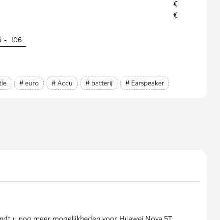
€
€
i -
106
ie
# euro
# Accu
# batterij
# Earspeaker
vindt u nog meer mogelijkheden voor Huawei Nova 5T