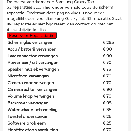
De meest voorkomende Samsung Galaxy Tab
S3
reparaties
staan hieronder vermeld zoals de
scherm
reparatie
. Onderaan deze pagina vindt u nog meer
mogelijkheden voor Samsung Galaxy Tab S3 reparatie. Staat
uw reparatie er niet bij? Neem dan contact op met het
dichtstbijzijnde filiaal.
Reserveer Reparatietijd
Scherm glas vervangen
€ 295
Accu / batterij vervangen
€ 90
Laadconnector vervangen
€ 90
Power aan / uit vervangen
€ 70
Speaker muziek vervangen
€ 75
Microfoon vervangen
€ 70
Camera voor vervangen
€ 70
Camera achter vervangen
€ 90
Volume knop vervangen
€ 70
Backcover vervangen
€ 95
Waterschade behandeling
€ 35
Toestel onderzoeken
€ 25
Software probleem
€ 25
Hoofdtelefoon aansluiting
€ 70