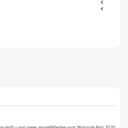
€
€
na vindt u nog meer mogelijkheden voor Motorola Razr 2020