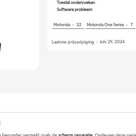
Toestel onderzoeken
Software probleem
Motorola -
32
Motorola One Series -
7
Laatste prijswijziging :
July 29, 2024
s
 hieronder vermeld zoals de
scherm reparatie
. Onderaan deze pagi