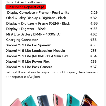
Gsm dokter Eindhoven.
Reserveer Reparatietijd
Display Complete + Frame - Pearl white
€129
Oled Quality Display + Digitizer - Black
€82
Display + Digitizer + Frame (OEM) - Black
€165
Display + Digitizer - Black
€135
Mi 9 Lite Battery BM4F - 4030mAh
€62
Charging Connector
€56
Xiaomi Mi 9 Lite Ear Speaker
€53
Xiaomi Mi 9 Lite Loudspeaker Module
€56
Xiaomi Mi 9 Lite (M1904F3BG) Main Flex
€54
Xiaomi Mi 9 Lite Power Flex
€58
Xiaomi Mi 9 Lite Back Camera
€67
Let op! Bovenstaande prijzen zijn richtprijzen, deze kunnen
per reparatie afwijken.