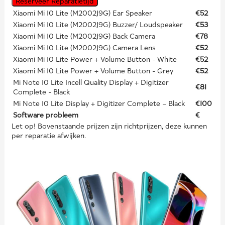
Reserveer Reparatietijd
Xiaomi Mi 10 Lite (M2002J9G) Ear Speaker
€52
Xiaomi Mi 10 Lite (M2002J9G) Buzzer/ Loudspeaker
€53
Xiaomi Mi 10 Lite (M2002J9G) Back Camera
€78
Xiaomi Mi 10 Lite (M2002J9G) Camera Lens
€52
Xiaomi Mi 10 Lite Power + Volume Button - White
€52
Xiaomi Mi 10 Lite Power + Volume Button - Grey
€52
Mi Note 10 Lite Incell Quality Display + Digitizer
€81
Complete - Black
Mi Note 10 Lite Display + Digitizer Complete – Black
€100
Software probleem
€
Let op! Bovenstaande prijzen zijn richtprijzen, deze kunnen
per reparatie afwijken.