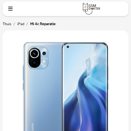
Thuis
/
iPad
/
Mi 4c Reparatie