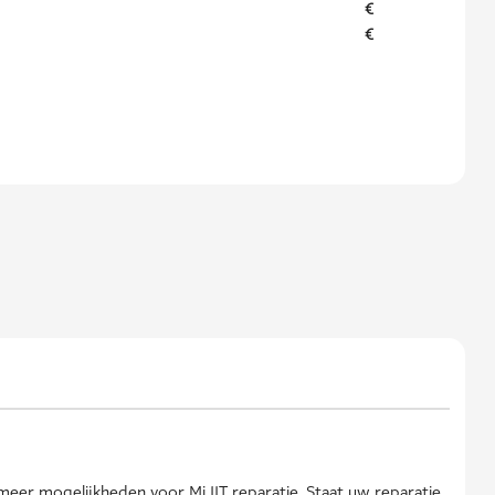
€
€
meer mogelijkheden voor Mi 11T reparatie. Staat uw reparatie