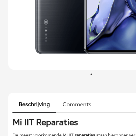
Beschrijving
Comments
Mi 11T Reparaties
De meest voorkomende Mi 11T
reparaties
staan hieronder ve