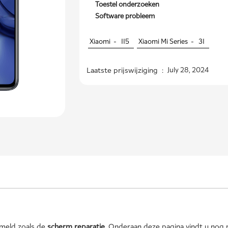
Toestel onderzoeken
Software probleem
Xiaomi -
115
Xiaomi Mi Series -
31
Laatste prijswijziging :
July 28, 2024
rmeld zoals de
scherm reparatie
. Onderaan deze pagina vindt u nog 