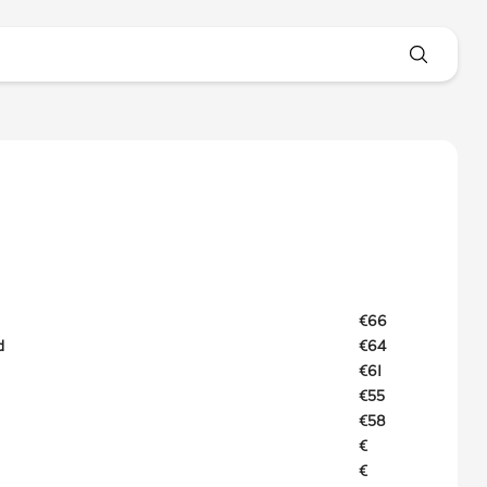
€66
d
€64
€61
€55
€58
€
€