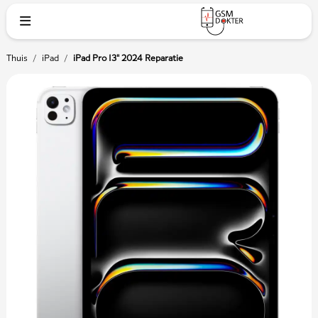
Thuis
/
iPad
/
iPad Pro 13" 2024 Reparatie