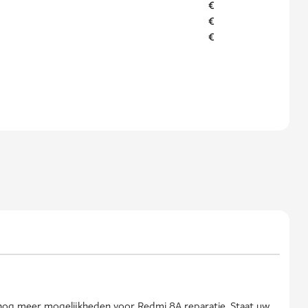
€
€
€
 nog meer mogelijkheden voor Redmi 8A reparatie. Staat uw