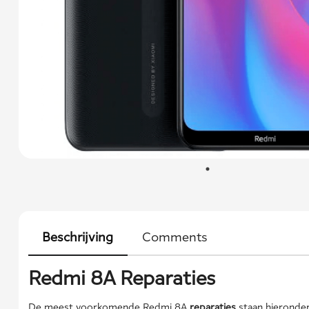
Beschrijving
Comments
Redmi 8A Reparaties
De meest voorkomende Redmi 8A
reparaties
staan hieronde