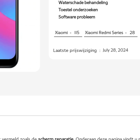
Waterschade behandeling
Toestel onderzoeken
Software probleem
Xiaomi -
115
Xiaomi Redmi Series -
28
Laatste prijswijziging :
July 28, 2024
r vermeld zoals de
scherm reparatie
. Onderaan deze pagina vindt u