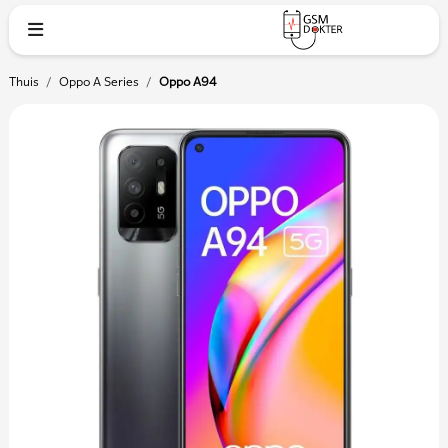
Thuis
/
Oppo A Series
/
Oppo A94