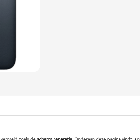
 vermeld zoals de
scherm reparatie
. Onderaan deze pagina vindt u 