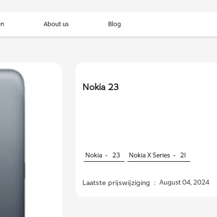
en
About us
Blog
Nokia 23
Nokia -
23
Nokia X Series -
21
Laatste prijswijziging :
August 04, 2024