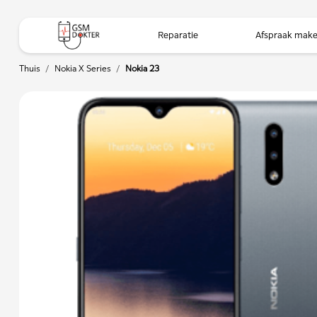
Reparatie
Afspraak mak
Thuis
/
Nokia X Series
/
Nokia 23