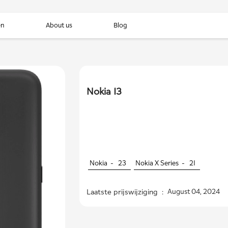
en
About us
Blog
Nokia 13
Nokia -
23
Nokia X Series -
21
Laatste prijswijziging :
August 04, 2024