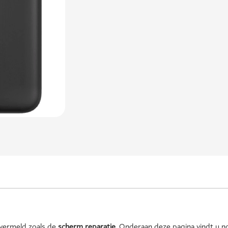
vermeld zoals de
scherm reparatie
. Onderaan deze pagina vindt u n