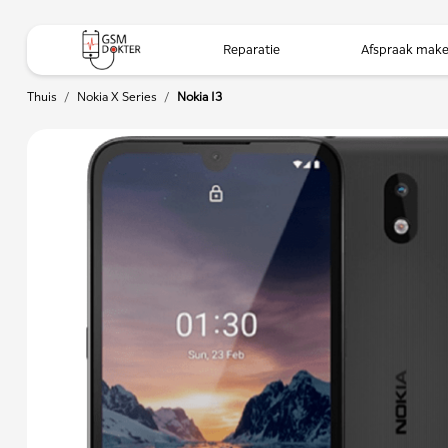
Reparatie
Afspraak mak
Thuis
/
Nokia X Series
/
Nokia 13