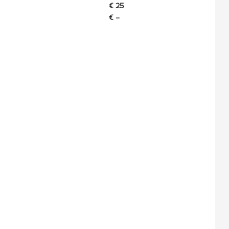
€ 25
€ –