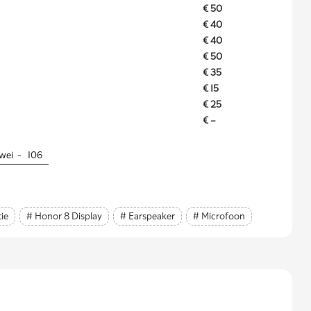
€ 50
€ 40
€ 40
€ 50
€ 35
€ 15
€ 25
€ –
wei -
106
ie
# Honor 8 Display
# Earspeaker
# Microfoon