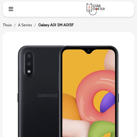
Thuis
/
A Series
/
Galaxy A01 SM A015F