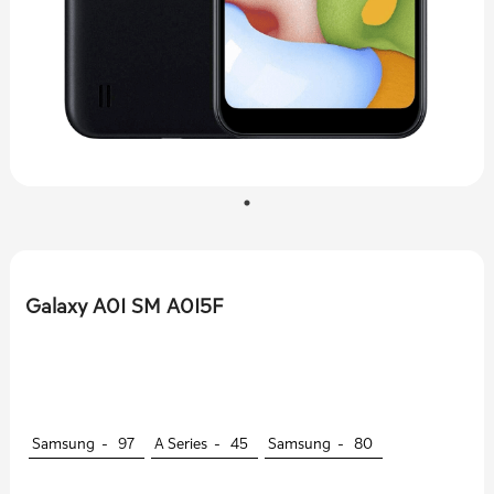
Galaxy A01 SM A015F
Samsung -
97
A Series -
45
Samsung -
80