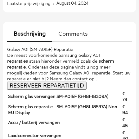
Laatste prijswijziging :
August 04, 2024
Beschrijving
Comments
Galaxy A01 (SM-A015F) Reparatie
De meest voorkomende Samsung Galaxy A01
reparaties
staan hieronder vermeld zoals de
scherm
reparatie
. Onderaan deze pagina vindt u nog meer
mogelijkheden voor Samsung Galaxy A01 reparatie. Staat uw
reparatie er niet bij? Neem dan contact op .
RESERVEER REPARATIETIJD
€
Scherm glas vervangen SM-A015F (GH81-18209A)
79
Scherm glas reparatie SM-A015F (GH81-18597A) Non
€
EU Display
94
€
Accu / batterij vervangen
45
€
Laadconnector vervangen
40