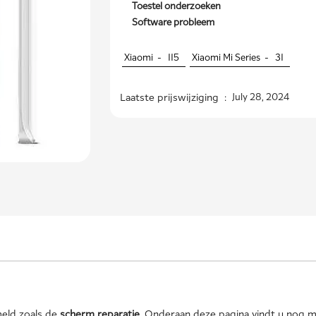
Toestel onderzoeken
Software probleem
Xiaomi -
115
Xiaomi Mi Series -
31
Laatste prijswijziging :
July 28, 2024
eld zoals de
scherm reparatie
. Onderaan deze pagina vindt u nog m