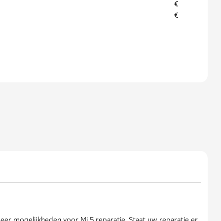
€
€
eer mogelijkheden voor Mi 5 reparatie. Staat uw reparatie er