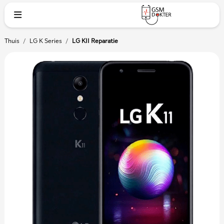
Thuis
/
LG K Series
/
LG K11 Reparatie