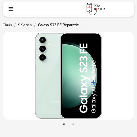
Thuis
/
S Series
/
Galaxy S23 FE Reparatie